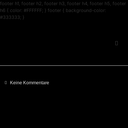
footer h1, footer h2, footer h3, footer h4, footer h5, footer
h6 { color: #FFFFFF; } footer { background-color:
#333333; }
Keine Kommentare