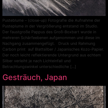
Pusteblume – (close-up) Fotografie die Aufnahme der
Pusteplume in der Vergrößerung entstand im Studio.
Der faustgroße Pappus des Groß-Boxbart wurde in
mehreren Schärfeebenen aufgenommen und diese im
Nachgang zusammengefügt. Druck und Rahmung
Carbon print auf Blattsilber / Japanisches Kozo-Papier.
Der noch leicht reflektierende Untergrund aus echtem
Silber verleiht je nach Lichteinfall und
Betrachtungswinkel unterschiedliche […]
Gesträuch, Japan