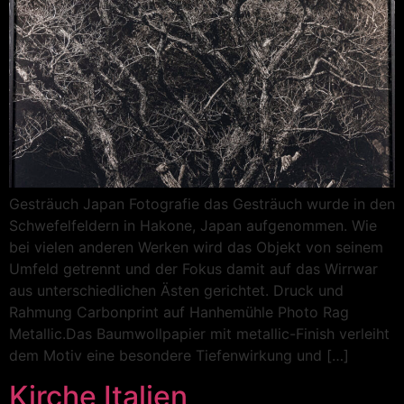
Gesträuch Japan Fotografie das Gesträuch wurde in den
Schwefelfeldern in Hakone, Japan aufgenommen. Wie
bei vielen anderen Werken wird das Objekt von seinem
Umfeld getrennt und der Fokus damit auf das Wirrwar
aus unterschiedlichen Ästen gerichtet. Druck und
Rahmung Carbonprint auf Hanhemühle Photo Rag
Metallic.Das Baumwollpapier mit metallic-Finish verleiht
dem Motiv eine besondere Tiefenwirkung und […]
Kirche Italien