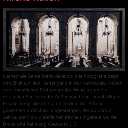
Cathedrale Santa Maria delle collone Fotografie zeigt
den Blick auf den Seitengang in der Kathedrale. Neben
den christlichen Statuen an der Wand treten die
dorischen Säulen in der Außenwand eher unauffällig in
Erscheinung. Sie entstammen dem der Athena
geweihten dorischen Siegestempel, der ab dem 7.
Jahrhundert zur christlichen Kirche umgebaut wurde.
Druck und Rahmung Gedruckt […]